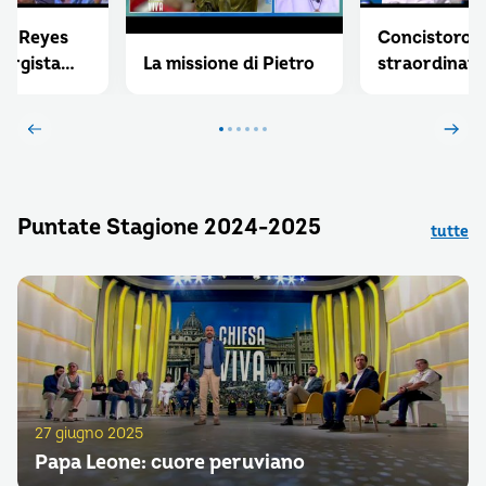
do Reyes
Concistoro
turgista
La missione di Pietro
straordinari
Università
a Croce
Puntate Stagione 2024-2025
tutte
27 giugno 2025
Papa Leone: cuore peruviano