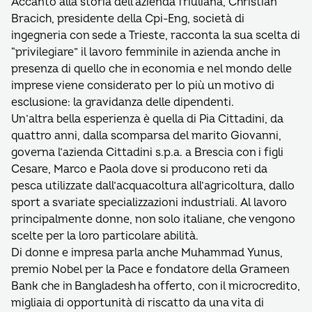
Accanto alla storia dell’azienda friuliana, Christian
Bracich, presidente della Cpi-Eng, società di
ingegneria con sede a Trieste, racconta la sua scelta di
“privilegiare” il lavoro femminile in azienda anche in
presenza di quello che in economia e nel mondo delle
imprese viene considerato per lo più un motivo di
esclusione: la gravidanza delle dipendenti.
Un’altra bella esperienza è quella di Pia Cittadini, da
quattro anni, dalla scomparsa del marito Giovanni,
governa l’azienda Cittadini s.p.a. a Brescia con i figli
Cesare, Marco e Paola dove si producono reti da
pesca utilizzate dall’acquacoltura all’agricoltura, dallo
sport a svariate specializzazioni industriali. Al lavoro
principalmente donne, non solo italiane, che vengono
scelte per la loro particolare abilità.
Di donne e impresa parla anche Muhammad Yunus,
premio Nobel per la Pace e fondatore della Grameen
Bank che in Bangladesh ha offerto, con il microcredito,
migliaia di opportunità di riscatto da una vita di