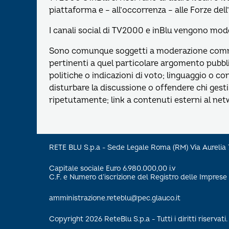
piattaforma e – all’occorrenza – alle Forze del
I canali social di TV2000 e inBlu vengono moder
Sono comunque soggetti a moderazione comme
pertinenti a quel particolare argomento pubbl
politiche o indicazioni di voto; linguaggio o co
disturbare la discussione o offendere chi gesti
ripetutamente; link a contenuti esterni al net
RETE BLU S.p.a - Sede Legale Roma (RM) Via Aureli
Capitale sociale Euro 6.980.000,00 i.v
C.F. e Numero d’iscrizione del Registro delle Impre
amministrazione.reteblu@pec.glauco.it
Copyright 2026 ReteBlu S.p.a - Tutti i diritti riservati.