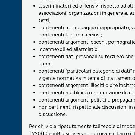
discriminatori ed offensivi rispetto ad alt
associazioni, organizzazioni in generale, a
terzi;
contenenti un linguaggio inappropriato, vo
contenenti toni minacciosi;
contenenti argomenti osceni, pornografici 
ingannevoli ed allarmistici;
contenenti dati personali su terzi e/o che
danni;
contenenti “particolari categorie di dati” re
vigente normativa in tema di trattamento 
contenenti argomenti illeciti o che incitino 
contenenti pubblicità o promozione di attiv
contenenti argomenti politici o propagand
non pertinenti rispetto alle discussioni in at
discussione.
Per chi viola ripetutamente tali regole di moder
TV2000 e inBlu si riservano di usare il ban o il