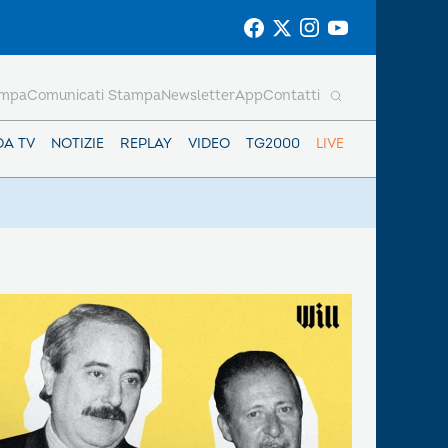
ampa
Comunicati Stampa
Newsletter
App
Contatti
DA TV
NOTIZIE
REPLAY
VIDEO
TG2000
LIVE