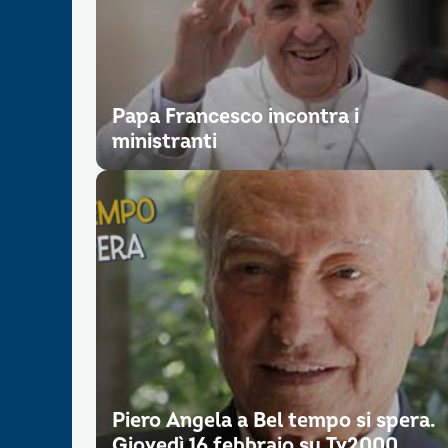
Papa Francesco incontra i
ministranti
Piero Angela a Bel tempo si spera.
Giovedì 16 febbraio su Tv2000