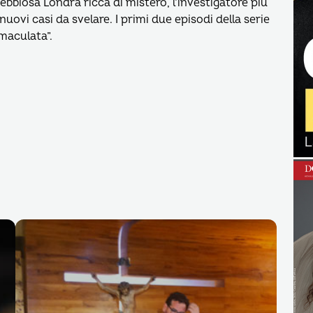
ebbiosa Londra ricca di mistero, l’investigatore più
ovi casi da svelare. I primi due episodi della serie
 maculata”.