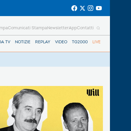
ampa
Comunicati Stampa
Newsletter
App
Contatti
DA TV
NOTIZIE
REPLAY
VIDEO
TG2000
LIVE