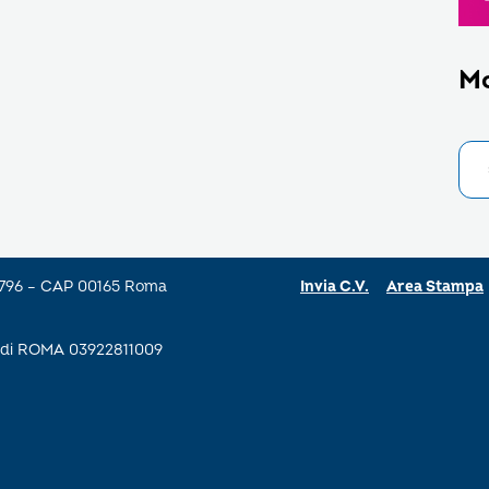
M
a 796 – CAP 00165 Roma
Invia C.V.
Area Stampa
se di ROMA 03922811009