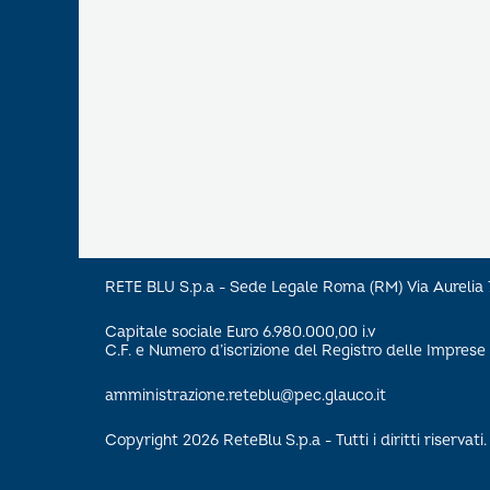
RETE BLU S.p.a - Sede Legale Roma (RM) Via Aureli
Capitale sociale Euro 6.980.000,00 i.v
C.F. e Numero d’iscrizione del Registro delle Impre
amministrazione.reteblu@pec.glauco.it
Copyright 2026 ReteBlu S.p.a - Tutti i diritti riservati.