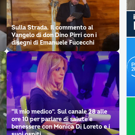
Sulla Strada. Il commento al
Vangelo di don Dino Pirri con i
disegni di Emanuele Fucecchi
“Il mio medico”. Sul canale 28 alle
ore 10 per parlare di salute e
benessere con Monica Di Loreto e i
suoi ospiti