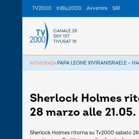
TV2000
InBlu2000
Avvenire
SIR
CANALE 28
SKY 157
TIVUSAT 18
PAPA LEONE XIV
IRAN
ISRAELE – H
IN EVIDENZA:
Sherlock Holmes ri
28 marzo alle 21.05.
Sherlock Holmes ritorna su Tv2000 sabato 28 m