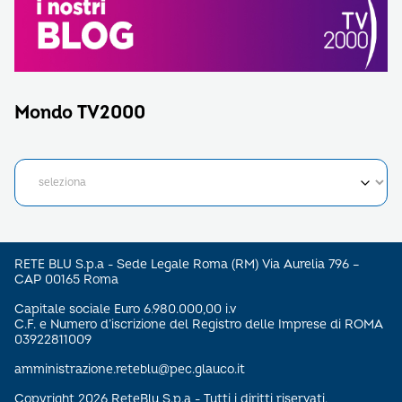
Mondo TV2000
RETE BLU S.p.a - Sede Legale Roma (RM) Via Aurelia 796 –
CAP 00165 Roma
Capitale sociale Euro 6.980.000,00 i.v
C.F. e Numero d’iscrizione del Registro delle Imprese di ROMA
03922811009
amministrazione.reteblu@pec.glauco.it
Copyright 2026 ReteBlu S.p.a - Tutti i diritti riservati.