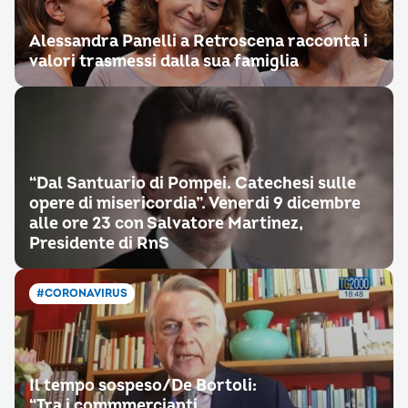
Alessandra Panelli a Retroscena racconta i
valori trasmessi dalla sua famiglia
“Dal Santuario di Pompei. Catechesi sulle
opere di misericordia”. Venerdi 9 dicembre
alle ore 23 con Salvatore Martinez,
Presidente di RnS
#CORONAVIRUS
Il tempo sospeso/De Bortoli:
“Tra i commmercianti