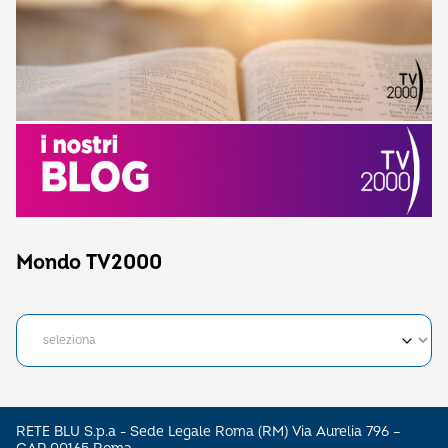
Mondo TV2000
RETE BLU S.p.a - Sede Legale Roma (RM) Via Aurelia 796 –