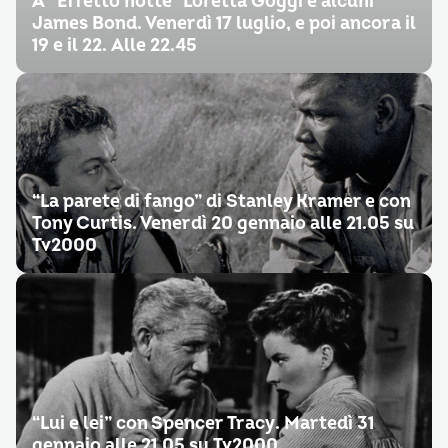
A “Effetto notte” Loretta Goggi e alcuni
James Bond. Venerdì 17 luglio, e poi ancora il
19 e il 22. Alle 22.45
“La parete di fango” di Stanley Kramer e con
Tony Curtis. Venerdì 20 gennaio alle 21.05 su
Tv2000
“Lui e lei” con Spencer Tracy. Martedì 31
gennaio alle 21.05 su Tv2000