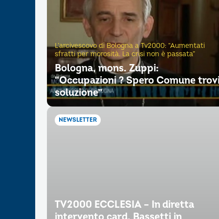
L’arcivescovo di Bologna a Tv2000: “Aumentati
sfratti per morosità. La crisi non è passata”
Bologna, mons. Zuppi:
“Occupazioni ? Spero Comune trov
soluzione”
NEWSLETTER
TV2000 ECCLESIA – In diretta
intervento card. Bassetti in