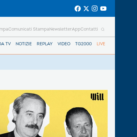
ampa
Comunicati Stampa
Newsletter
App
Contatti
DA TV
NOTIZIE
REPLAY
VIDEO
TG2000
LIVE