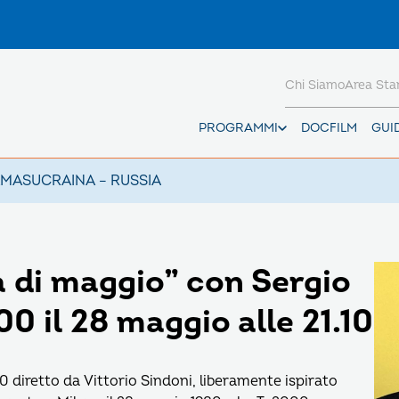
Chi Siamo
Area St
PROGRAMMI
DOCFILM
GUI
AMAS
UCRAINA – RUSSIA
 di maggio” con Sergio
0 il 28 maggio alle 21.10
0 diretto da Vittorio Sindoni, liberamente ispirato