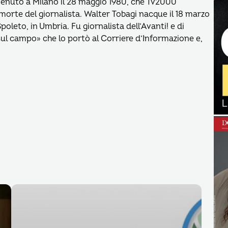
avvenuto a Milano il 28 maggio 1980, che Tv2000
 morte del giornalista. Walter Tobagi nacque il 18 marzo
oleto, in Umbria. Fu giornalista dell’Avanti! e di
 sul campo» che lo portò al Corriere d’Informazione e,