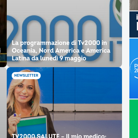
La programmazione di Tv2000 in
i
Oceania, Nord America e America
Latina da lunedì 9 maggio
NEWSLETTER
TV2000 SALUTE – Il mio medico: