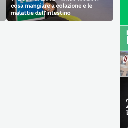
cosa mangiare a colazione e le
malattie dell’intestino