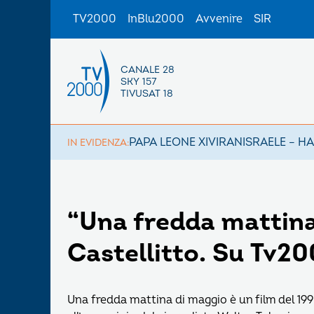
TV2000
InBlu2000
Avvenire
SIR
CANALE 28
SKY 157
TIVUSAT 18
PAPA LEONE XIV
IRAN
ISRAELE – H
IN EVIDENZA:
“Una fredda mattina
Castellitto. Su Tv200
Una fredda mattina di maggio è un film del 199