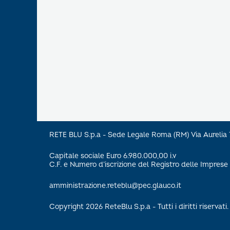
RETE BLU S.p.a - Sede Legale Roma (RM) Via Aureli
Capitale sociale Euro 6.980.000,00 i.v
C.F. e Numero d’iscrizione del Registro delle Impre
amministrazione.reteblu@pec.glauco.it
Copyright 2026 ReteBlu S.p.a - Tutti i diritti riservati.