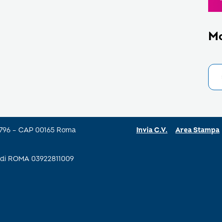
M
a 796 – CAP 00165 Roma
Invia C.V.
Area Stampa
se di ROMA 03922811009