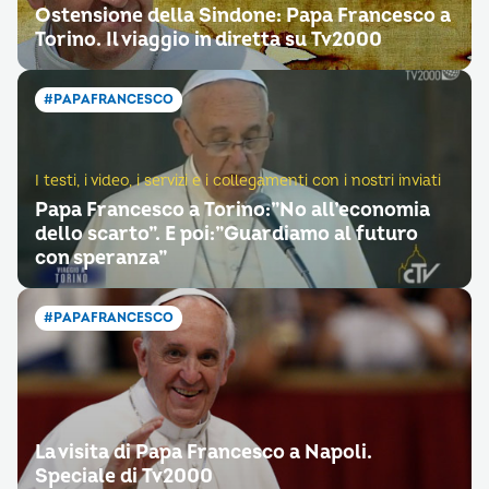
Ostensione della Sindone: Papa Francesco a
Torino. Il viaggio in diretta su Tv2000
#PAPAFRANCESCO
I testi, i video, i servizi e i collegamenti con i nostri inviati
Papa Francesco a Torino:”No all’economia
dello scarto”. E poi:”Guardiamo al futuro
con speranza”
#PAPAFRANCESCO
La visita di Papa Francesco a Napoli.
Speciale di Tv2000