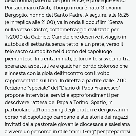
della nonna paterna del pontefice, e prosegue verso
Portacomaro d’Asti, il borgo in cui è nato Giovanni
Bergoglio, nonno del Santo Padre. A seguire, alle 16.25
(e in replica alle 21.00), va in onda il docufilm “Senza
nulla verso Cristo”, cortometraggio realizzato per
Tv2000 da Gabriele Camelo che descrive il viaggio in
autobus di settanta senza tetto, e un prete, verso il
telo sacro custodito nel duomo del capoluogo
piemontese. In trenta minuti, le loro vite si svelano tra
speranze, aspettative e qualche ricordo doloroso che
s’innesta con la gioia dell’incontro con il volto
rappresentato sul Lino. In diretta a partire dalle 17.00
l’edizione “speciale” del “Diario di Papa Francesco”
propone interviste, servizi e approfondimenti per
descrivere l’attesa del Papa a Torino. Spazio, in
particolare, all’happening degli oratori e dei giovani in
corso nel capoluogo campano e alle storie dei ragazzi
invitati dalla pastorale giovanile diocesana e salesiana
a vivere un percorso in stile “mini-Gmg” per prepararsi