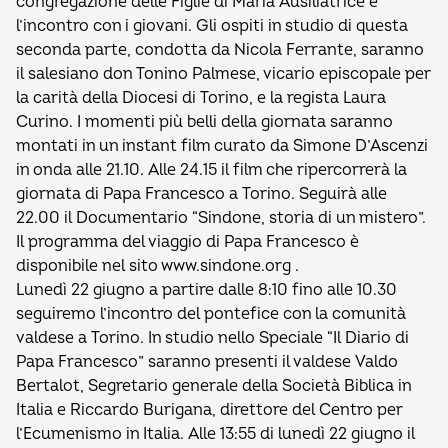
congregazione delle Figlie di Maria Ausiliatrice e
l’incontro con i giovani. Gli ospiti in studio di questa
seconda parte, condotta da Nicola Ferrante, saranno
il salesiano don Tonino Palmese, vicario episcopale per
la carità della Diocesi di Torino, e la regista Laura
Curino. I momenti più belli della giornata saranno
montati in un instant film curato da Simone D’Ascenzi
in onda alle 21.10. Alle 24.15 il film che ripercorrerà la
giornata di Papa Francesco a Torino. Seguirà alle
22.00 il Documentario “Sindone, storia di un mistero”.
Il programma del viaggio di Papa Francesco è
disponibile nel sito www.sindone.org .
Lunedì 22 giugno a partire dalle 8:10 fino alle 10.30
seguiremo l’incontro del pontefice con la comunità
valdese a Torino. In studio nello Speciale “Il Diario di
Papa Francesco” saranno presenti il valdese Valdo
Bertalot, Segretario generale della Società Biblica in
Italia e Riccardo Burigana, direttore del Centro per
l’Ecumenismo in Italia. Alle 13:55 di lunedì 22 giugno il