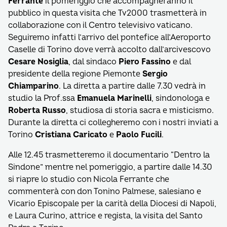
Ferrante
il pomeriggio che accompagneranno il
pubblico in questa visita che Tv2000 trasmetterà in
collaborazione con il Centro televisivo vaticano.
Seguiremo infatti l’arrivo del pontefice all’Aeroporto
Caselle di Torino dove verrà accolto dall’arcivescovo
Cesare Nosiglia
, dal sindaco
Piero Fassino
e dal
presidente della regione Piemonte
Sergio
Chiamparino
. La diretta a partire dalle 7.30 vedrà in
studio la Prof.ssa
Emanuela Marinelli
, sindonologa e
Roberta Russo
, studiosa di storia sacra e misticismo.
Durante la diretta ci collegheremo con i nostri inviati a
Torino
Cristiana Caricato
e
Paolo Fucili
.
Alle 12.45 trasmetteremo il documentario “Dentro la
Sindone” mentre nel pomeriggio, a partire dalle 14.30
si riapre lo studio con Nicola Ferrante che
commenterà con don Tonino Palmese, salesiano e
Vicario Episcopale per la carità della Diocesi di Napoli,
e Laura Curino, attrice e regista, la visita del Santo