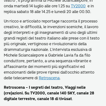
teatro”, il programma di Michele Sciancalepore, in
onda martedì 14 luglio alle ore 1.25 su
TV2000
e in
replica sabato 18 alle 14.25 e lunedì 20 alle 00.50.
Un ricco e articolato reportage racconta il processo
creativo, le difficoltà, le invenzioni sceniche, il lavoro
degli interpreti e gli insegnamenti di uno degli ultimi
grandi registi del teatro italiano alle prese con il testo
più originale, vertiginoso e rivoluzionario della
drammaturgia nazionale. L’intervista esclusiva di
Michele Sciancalepore a Gabriele Lavia fa da filo
conduttore, pertanto, a una sequenza vibrante e
affascinante dei momenti più significativi ed
emozionanti delle prove ripresi dall’occhio attento
delle telecamere di
Retroscena
.
Retroscena – I segreti del teatro, Viaggi nelle
{cre}azioni. Su TV2000, canale 140 SKY, canale 28
digitale terrestre, canale 18 di tivùsat
.