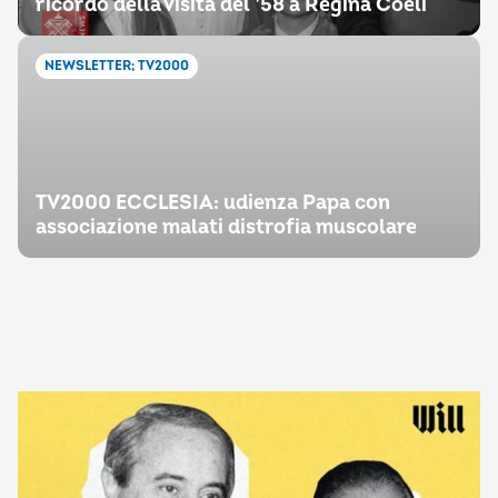
ricordo della visita del ’58 a Regina Coeli
NEWSLETTER; TV2000
TV2000 ECCLESIA: udienza Papa con
associazione malati distrofia muscolare