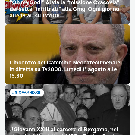
“Oh my God!” Al via la “missione Cracovia”
dei sette “infiltrati” alla Gmg. Ogni giorno
alle 19.30 su Tv2000
L’incontro del Cammino Neocatecumenale
in diretta su Tv2000. Lunedì 1° agosto alle
15.30
#GIOVANNIXXIII
#GiovanniXXIII al carcere di Bergamo, nel