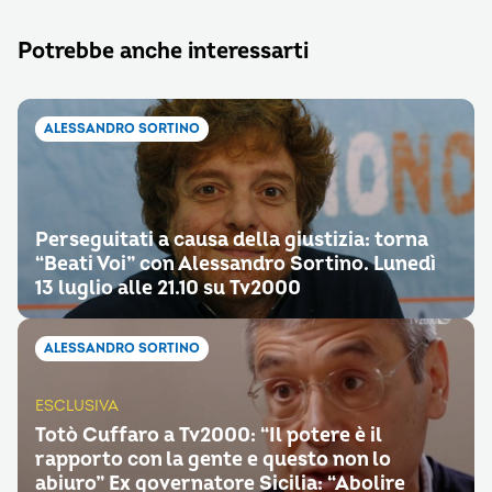
Potrebbe anche interessarti
ALESSANDRO SORTINO
Perseguitati a causa della giustizia: torna
“Beati Voi” con Alessandro Sortino. Lunedì
13 luglio alle 21.10 su Tv2000
ALESSANDRO SORTINO
ESCLUSIVA
Totò Cuffaro a Tv2000: “Il potere è il
rapporto con la gente e questo non lo
abiuro” Ex governatore Sicilia: “Abolire