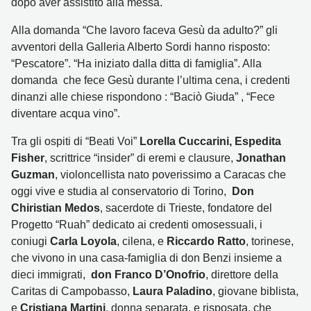
dopo aver assistito alla messa.
Alla domanda “Che lavoro faceva Gesù da adulto?” gli
avventori della Galleria Alberto Sordi hanno risposto:
“Pescatore”. “Ha iniziato dalla ditta di famiglia”. Alla
domanda che fece Gesù durante l’ultima cena, i credenti
dinanzi alle chiese rispondono : “Baciò Giuda” , “Fece
diventare acqua vino”.
Tra gli ospiti di “Beati Voi”
Lorella Cuccarini,
Espedita
Fisher
, scrittrice “insider” di eremi e clausure,
Jonathan
Guzman
, violoncellista nato poverissimo a Caracas che
oggi vive e studia al conservatorio di Torino,
Don
Chiristian Medos
, sacerdote di Trieste, fondatore del
Progetto “Ruah” dedicato ai credenti omosessuali, i
coniugi
Carla Loyola
, cilena, e
Riccardo Ratto
, torinese,
che vivono in una casa-famiglia di don Benzi insieme a
dieci immigrati,
don Franco D’Onofrio
, direttore della
Caritas di Campobasso,
Laura Paladino
, giovane biblista,
e
Cristiana Martini
, donna separata, e risposata, che