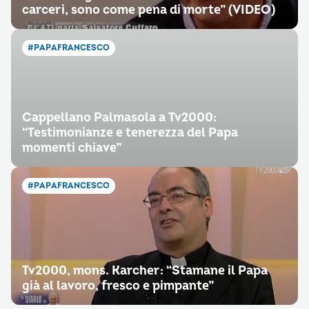
carceri, sono come pena di morte” (VIDEO)
#PAPAFRANCESCO
Cappellano Palmasola a Tv2000:
“Testimonianze e tenerezza del Papa
momenti chiave”
#PAPAFRANCESCO
Tv2000, mons. Karcher: “Stamane il Papa
già al lavoro, fresco e pimpante”