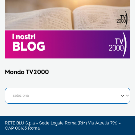
Mondo TV2000
RETE BLU S.p.a - Sede Legale Roma (RM) Via Aurelia 796 –
CAP 00165 Roma