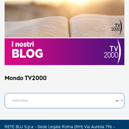
Mondo TV2000
RETE BLU S.p.a - Sede Legale Roma (RM) Via Aurelia 796 –