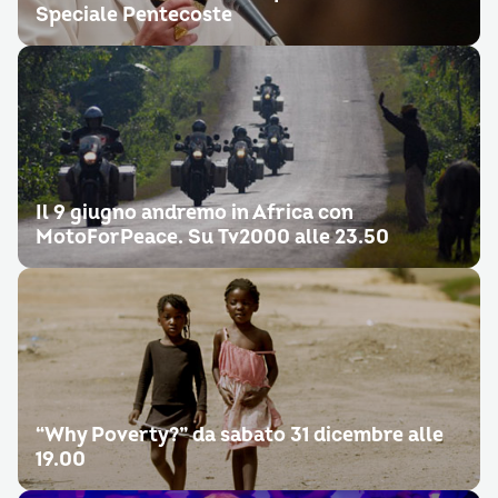
Speciale Pentecoste
Il 9 giugno andremo in Africa con
MotoForPeace. Su Tv2000 alle 23.50
“Why Poverty?” da sabato 31 dicembre alle
19.00