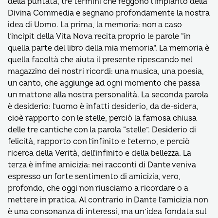
della puntata, tre termini che reggono l’impianto della
Divina Commedia e segnano profondamente la nostra
idea di Uomo. La prima, la memoria: non a caso
l’incipit della Vita Nova recita proprio le parole “in
quella parte del libro della mia memoria”. La memoria è
quella facoltà che aiuta il presente ripescando nel
magazzino dei nostri ricordi: una musica, una poesia,
un canto, che aggiunge ad ogni momento che passa
un mattone alla nostra personalità. La seconda parola
è desiderio: l’uomo è infatti desiderio, da de-sidera,
cioè rapporto con le stelle, perciò la famosa chiusa
delle tre cantiche con la parola “stelle”. Desiderio di
felicità, rapporto con l’infinito e l’eterno, e perciò
ricerca della Verità, dell’infinito e della bellezza. La
terza è infine amicizia: nei racconti di Dante veniva
espresso un forte sentimento di amicizia, vero,
profondo, che oggi non riusciamo a ricordare o a
mettere in pratica. Al contrario in Dante l’amicizia non
è una consonanza di interessi, ma un’idea fondata sul