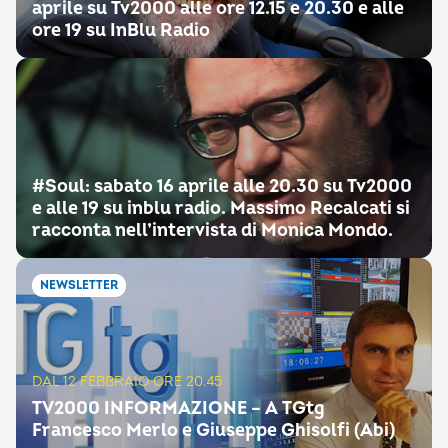
aprile su Tv2000 alle ore 12.15 e 20.30 e alle
ore 19 su InBlu Radio
#Soul: sabato 16 aprile alle 20.30 su Tv2000
e alle 19 su inblu radio. Massimo Recalcati si
racconta nell’intervista di Monica Mondo.
NEWSLETTER
DAL 12 FEBBRAIO ORE 20.45
TV2000 INFORMAZIONE – A TGtg
Francesco Merlo e Giuseppe Ghisolfi (Abi)