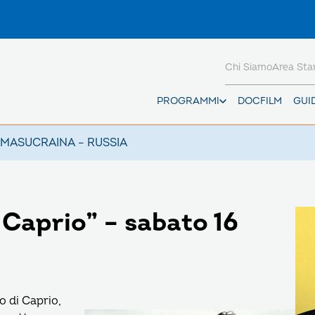
Chi Siamo
Area St
PROGRAMMI
DOCFILM
GUI
AMAS
UCRAINA – RUSSIA
 Caprio” – sabato 16
o di Caprio,