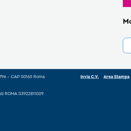
M
a 796 – CAP 00165 Roma
Invia C.V.
Area Stampa
se di ROMA 03922811009