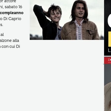
or attore
i, sabato 16
 compleanno
mo Di Caprio
s.
 al
alzone alla
m con cui Di