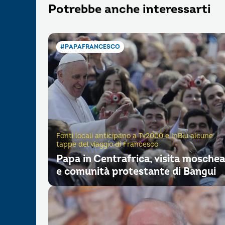
Potrebbe anche interessarti
#PAPAFRANCESCO
Fonti locali anticipano a Tv2000 e InBlu alcune
tappe del viaggio di Francesco
Papa in Centrafrica, visita moschea
e comunità protestante di Bangui