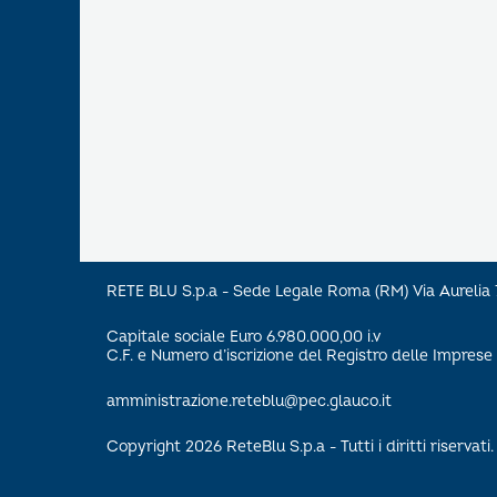
RETE BLU S.p.a - Sede Legale Roma (RM) Via Aureli
Capitale sociale Euro 6.980.000,00 i.v
C.F. e Numero d’iscrizione del Registro delle Impre
amministrazione.reteblu@pec.glauco.it
Copyright 2026 ReteBlu S.p.a - Tutti i diritti riservati.