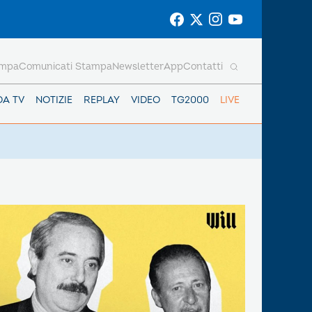
ampa
Comunicati Stampa
Newsletter
App
Contatti
DA TV
NOTIZIE
REPLAY
VIDEO
TG2000
LIVE