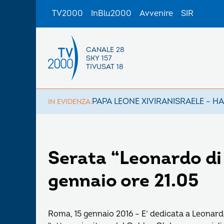
TV2000
InBlu2000
Avvenire
SIR
CANALE 28
SKY 157
TIVUSAT 18
PAPA LEONE XIV
IRAN
ISRAELE – H
IN EVIDENZA:
Serata “Leonardo di
gennaio ore 21.05
Roma, 15 gennaio 2016 – E’ dedicata a Leonard