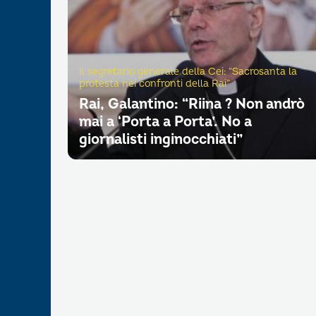
Il segretario generale della Cei: “Sacrosanta la
protesta nei confronti della Rai”
Rai, Galantino: “Riina ? Non andrò
mai a ‘Porta a Porta’. No a
giornalisti inginocchiati”