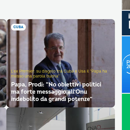
CUBA
L’ex Premier: su disgelo tra Cuba e Usa il “Papa ha
messo una parola buona”
Papa, Prodi: “No obiettivi politici
ma forte messaggio all’Onu
indebolito da grandi potenze”