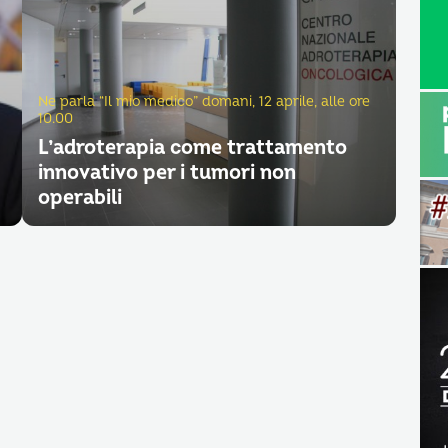
Ne parla “Il mio medico” domani, 12 aprile, alle ore
10.00
L’adroterapia come trattamento
innovativo per i tumori non
operabili