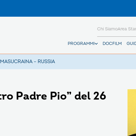
Chi Siamo
Area St
PROGRAMMI
DOCFILM
GUI
AMAS
UCRAINA – RUSSIA
tro Padre Pio” del 26