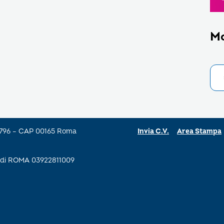
M
a 796 – CAP 00165 Roma
Invia C.V.
Area Stampa
se di ROMA 03922811009