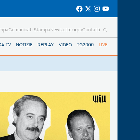
ampa
Comunicati Stampa
Newsletter
App
Contatti
DA TV
NOTIZIE
REPLAY
VIDEO
TG2000
LIVE