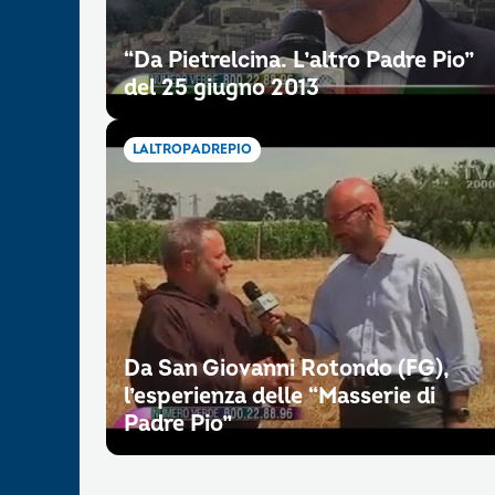
“Da Pietrelcina. L’altro Padre Pio”
del 25 giugno 2013
LALTROPADREPIO
Da San Giovanni Rotondo (FG),
l’esperienza delle “Masserie di
Padre Pio”