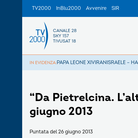
TV2000
InBlu2000
Avvenire
SIR
CANALE 28
SKY 157
TIVUSAT 18
PAPA LEONE XIV
IRAN
ISRAELE – H
IN EVIDENZA:
“Da Pietrelcina. L’al
giugno 2013
Puntata del 26 giugno 2013