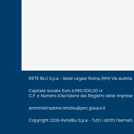
RETE BLU S.p.a - Sede Legale Roma (RM) Via Aureli
Capitale sociale Euro 6.980.000,00 i.v
C.F. e Numero d’iscrizione del Registro delle Impre
amministrazione.reteblu@pec.glauco.it
Copyright 2026 ReteBlu S.p.a - Tutti i diritti riservati.