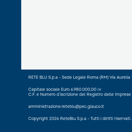
RETE BLU S.p.a - Sede Legale Roma (RM) Via Aureli
Capitale sociale Euro 6.980.000,00 i.v
C.F. e Numero d’iscrizione del Registro delle Impre
amministrazione.reteblu@pec.glauco.it
Copyright 2026 ReteBlu S.p.a - Tutti i diritti riservati.