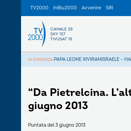
TV2000
InBlu2000
Avvenire
SIR
CANALE 28
SKY 157
TIVUSAT 18
PAPA LEONE XIV
IRAN
ISRAELE – H
IN EVIDENZA:
“Da Pietrelcina. L’al
giugno 2013
Puntata del 3 giugno 2013