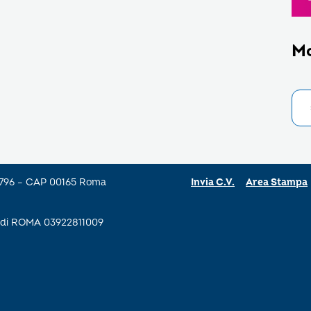
M
a 796 – CAP 00165 Roma
Invia C.V.
Area Stampa
se di ROMA 03922811009