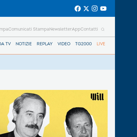
ampa
Comunicati Stampa
Newsletter
App
Contatti
DA TV
NOTIZIE
REPLAY
VIDEO
TG2000
LIVE