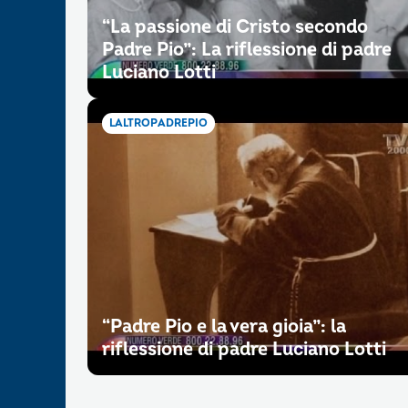
“La passione di Cristo secondo
Padre Pio”: La riflessione di padre
Luciano Lotti
LALTROPADREPIO
“Padre Pio e la vera gioia”: la
riflessione di padre Luciano Lotti