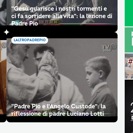
“Gesù guarisce i nostri tormenti e
ci fa sorridere alla vita”: la lezione di
Padre Pio
LALTROPADREPIO
“Padre Pio e l’Angelo Custode”: la
riflessione di padre Luciano Lotti