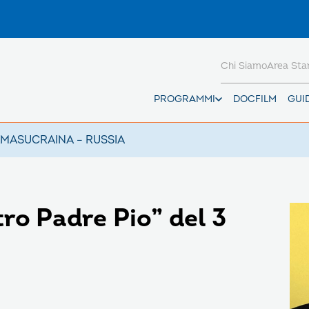
Chi Siamo
Area St
PROGRAMMI
DOCFILM
GUI
AMAS
UCRAINA – RUSSIA
tro Padre Pio” del 3