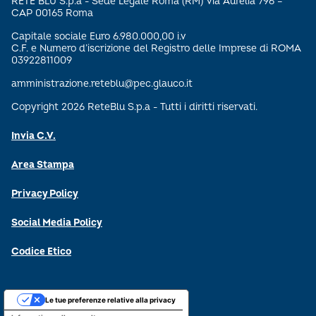
RETE BLU S.p.a - Sede Legale Roma (RM) Via Aurelia 796 –
CAP 00165 Roma
Capitale sociale Euro 6.980.000,00 i.v
C.F. e Numero d’iscrizione del Registro delle Imprese di ROMA
03922811009
amministrazione.reteblu@pec.glauco.it
Copyright 2026 ReteBlu S.p.a - Tutti i diritti riservati.
Invia C.V.
Area Stampa
Privacy Policy
Social Media Policy
Codice Etico
Le tue preferenze relative alla privacy