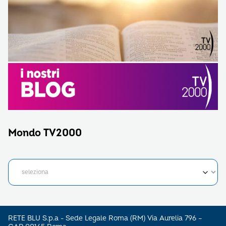
Mondo TV2000
RETE BLU S.p.a - Sede Legale Roma (RM) Via Aurelia 796 –