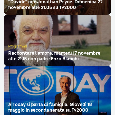
“Davide” con Jonathan Pryce. Domenica 22
novembre alle 21.05 su Tv2000
Programmi
Raccontare l’amore, martedì 17 novembre
alle 21.15 con padre Enzo Bianchi
A Today si parla di famiglia. Giovedì 18
maggio in seconda serata su Tv2000