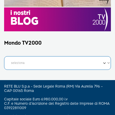
Mondo TV2000
RETE BLU S.p.a - Sede Legale Roma (RM) Via Aurelia 796 –
CAP 00165 Roma
Capitale sociale Euro 6.980.000,00 i.v
C.F. e Numero d’iscrizione del Registro delle Imprese di ROMA
03922811009