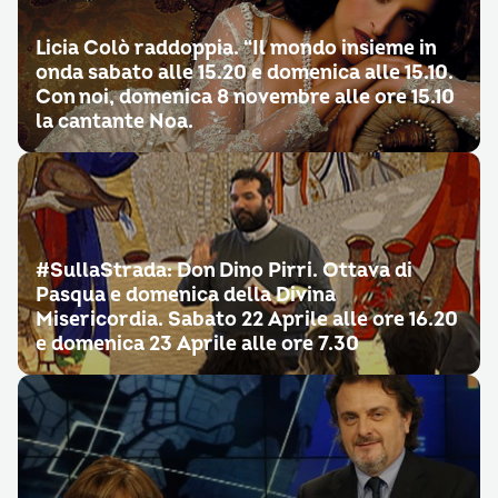
Licia Colò raddoppia. “Il mondo insieme in
onda sabato alle 15.20 e domenica alle 15.10.
Con noi, domenica 8 novembre alle ore 15.10
la cantante Noa.
#SullaStrada: Don Dino Pirri. Ottava di
Pasqua e domenica della Divina
Misericordia. Sabato 22 Aprile alle ore 16.20
e domenica 23 Aprile alle ore 7.30