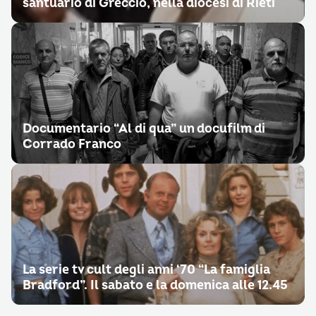
santuario di Greccio, nella diocesi di Rieti
Documentario “Al di qua” un docufilm di
Corrado Franco
La serie tv cult degli anni ‘70 “La famiglia
Bradford”. Il sabato e la domenica alle 12.45