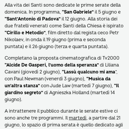
Alla vita dei Santi sono dedicate le prime serate della
domenica. In programma,
“San Gabriele”
il 5 giugno e
“Sant’Antonio di Padova”
il 12 giugno. Alla storia dei
due fratelli venerati come Santi della Chiesa è ispirato
“Cirillo e Metodio”
, film diretto dal regista ceco Petr
Nikolaev, in onda il 19 giugno (prima e seconda
puntata) e il 26 giugno (terza e quarta puntata).
Completano la proposta cinematografica di Tv2000
“Alcide De Gasperi, l’uomo della speranza”
di Liliana
Cavani (giovedì 2 giugno),
“Lassù qualcuno mi ama
”,
con Paul Newman (venerdì 3 giugno),
“Musica da
un’altra stanza”
con Jude Law (martedì 7 giugno),
“Il
giardino segreto”
di Agnieszka Holland (martedì 14
giugno).
A intrattenere il pubblico durante le serate estive ci
sono anche tre programmi. Il
martedì
, a partire dal 21
giugno, lo spazio di prima serata è quello dedicato agli