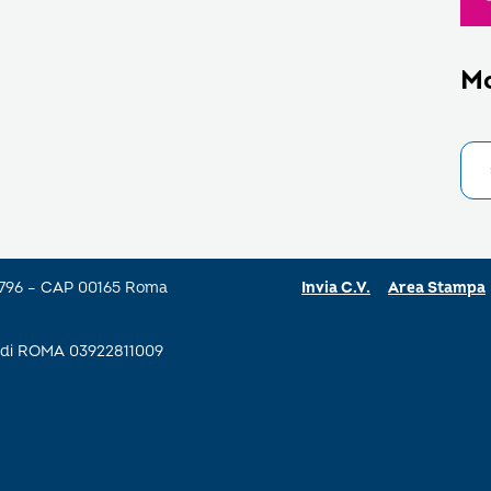
M
a 796 – CAP 00165 Roma
Invia C.V.
Area Stampa
se di ROMA 03922811009