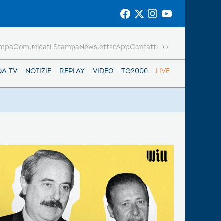
ampa
Comunicati Stampa
Newsletter
App
Contatti
DA TV
NOTIZIE
REPLAY
VIDEO
TG2000
LIVE