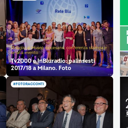
13 luglio al Museo diocesano, conferenza stampa e
serata-evento
Tv2000 e InBluradio: palinsesti
2017/18 a Milano. Foto
#FOTORACCONTI