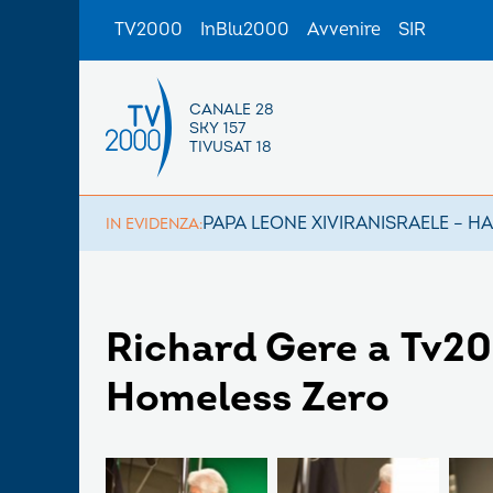
TV2000
InBlu2000
Avvenire
SIR
CANALE 28
SKY 157
TIVUSAT 18
PAPA LEONE XIV
IRAN
ISRAELE – H
IN EVIDENZA:
Richard Gere a Tv2
Homeless Zero