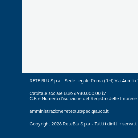
RETE BLU S.p.a - Sede Legale Roma (RM) Via Aureli
Capitale sociale Euro 6.980.000,00 i.v
C.F. e Numero d’iscrizione del Registro delle Impre
amministrazione.reteblu@pec.glauco.it
Copyright 2026 ReteBlu S.p.a - Tutti i diritti riservati.