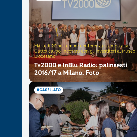
Martedì 20 settembre conferenza stampa alla
Cattolica, poi incontro con gli investitori al Museo
Diocesano
Tv2000 e InBlu Radio: palinsesti
2016/17 a Milano. Foto
#CASELLATO