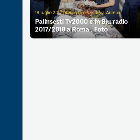
18 luglio 2017 presso la sede di via Aurelia
Palinsesti Tv2000 e In Blu radio
2017/2018 a Roma . Foto