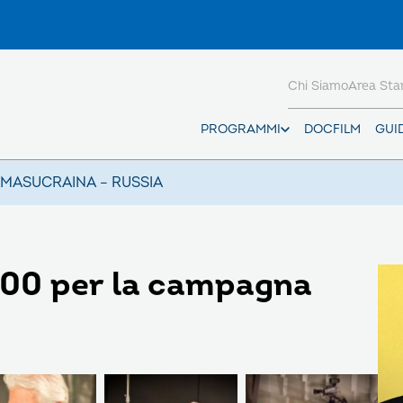
Chi Siamo
Area St
PROGRAMMI
DOCFILM
GUI
AMAS
UCRAINA – RUSSIA
000 per la campagna