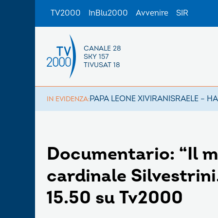
TV2000
InBlu2000
Avvenire
SIR
CANALE 28
SKY 157
TIVUSAT 18
PAPA LEONE XIV
IRAN
ISRAELE – H
IN EVIDENZA:
Documentario: “Il mi
cardinale Silvestrini
15.50 su Tv2000