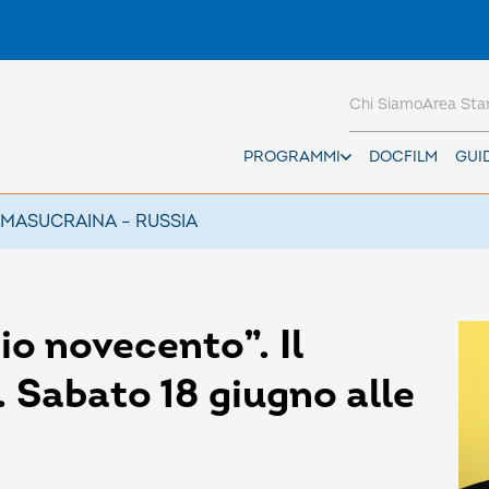
Chi Siamo
Area St
PROGRAMMI
DOCFILM
GUI
AMAS
UCRAINA – RUSSIA
o novecento”. Il
. Sabato 18 giugno alle