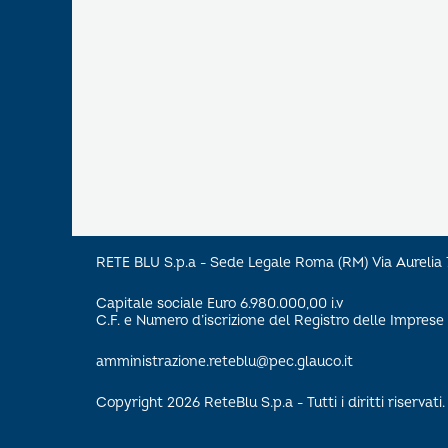
RETE BLU S.p.a - Sede Legale Roma (RM) Via Aureli
Capitale sociale Euro 6.980.000,00 i.v
C.F. e Numero d’iscrizione del Registro delle Impre
amministrazione.reteblu@pec.glauco.it
Copyright 2026 ReteBlu S.p.a - Tutti i diritti riservati.