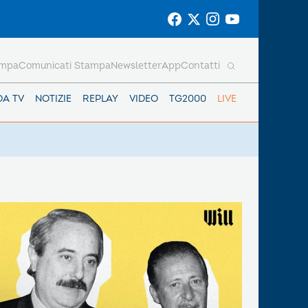
ampa
Comunicati Stampa
Newsletter
App
Contatti
DA TV
NOTIZIE
REPLAY
VIDEO
TG2000
LIVE