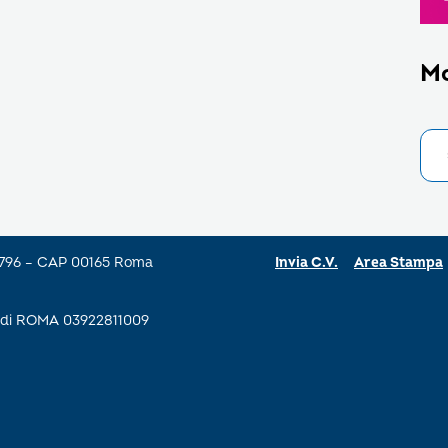
M
a 796 – CAP 00165 Roma
Invia C.V.
Area Stampa
se di ROMA 03922811009