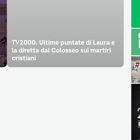
TV2000. Ultime puntate di Laura e
la diretta dal Colosseo sui martiri
cristiani