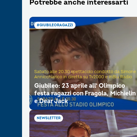
Potrebbe anche interessarti
#GIUBILEORAGAZZI
Sabato alle 20.30 spettacolo condotto da Simone
Annicchiarico in diretta su Tv2000 e inBlu Radio
Giubileo: 23 aprile all’ Olimpico
festa ragazzi con Fragola, Michielin
e Dear Jack
NEWSLETTER