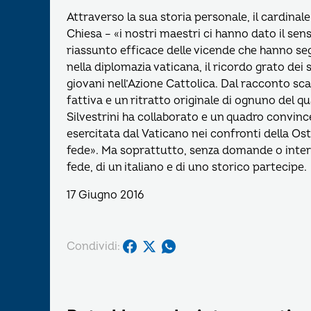
Attraverso la sua storia personale, il cardinale d
Chiesa – «i nostri maestri ci hanno dato il sen
riassunto efficace delle vicende che hanno seg
nella diplomazia vaticana, il ricordo grato dei 
giovani nell’Azione Cattolica. Dal racconto sc
fattiva e un ritratto originale di ognuno del qua
Silvestrini ha collaborato e un quadro convinc
esercitata dal Vaticano nei confronti della Ostpo
fede». Ma soprattutto, senza domande o interve
fede, di un italiano e di uno storico partecipe.
17 Giugno 2016
Condividi: