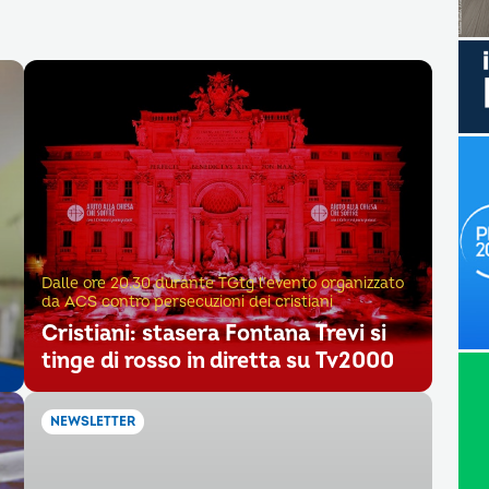
Dalle ore 20.30 durante TGtg l’evento organizzato
da ACS contro persecuzioni dei cristiani
Cristiani: stasera Fontana Trevi si
tinge di rosso in diretta su Tv2000
NEWSLETTER