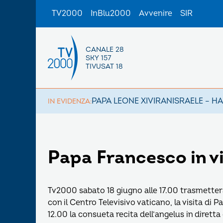
TV2000
InBlu2000
Avvenire
SIR
CANALE 28
SKY 157
TIVUSAT 18
PAPA LEONE XIV
IRAN
ISRAELE – H
IN EVIDENZA:
Papa Francesco in vi
Tv2000 sabato 18 giugno alle 17.00 trasmetterà 
con il Centro Televisivo vaticano, la visita di
12.00 la consueta recita dell’angelus in diretta 