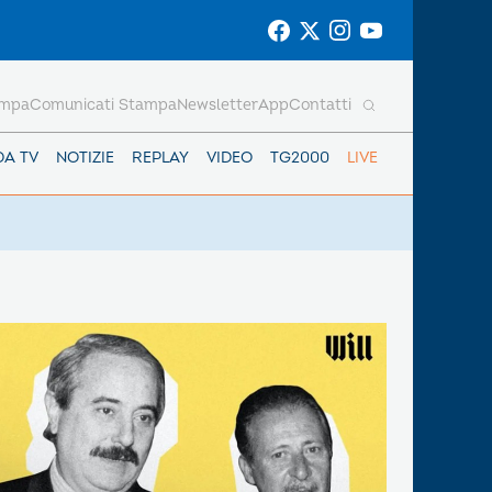
ampa
Comunicati Stampa
Newsletter
App
Contatti
DA TV
NOTIZIE
REPLAY
VIDEO
TG2000
LIVE