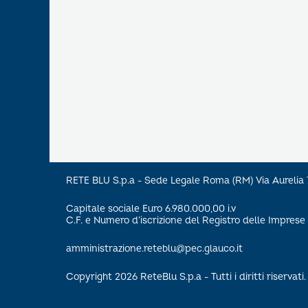
RETE BLU S.p.a - Sede Legale Roma (RM) Via Aureli
Capitale sociale Euro 6.980.000,00 i.v
C.F. e Numero d’iscrizione del Registro delle Impre
amministrazione.reteblu@pec.glauco.it
Copyright 2026 ReteBlu S.p.a - Tutti i diritti riservati.