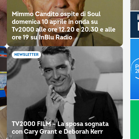
Mimmo Candito ospite di Soul
domenica 10 aprile in onda su
Tv2000 alle ore 12.20 e 20.30 e alle
ore 19 su InBlu Radio
NEWSLETTER
TV2000 FILM – La sposa sognata
con Cary Grant e Deborah Kerr