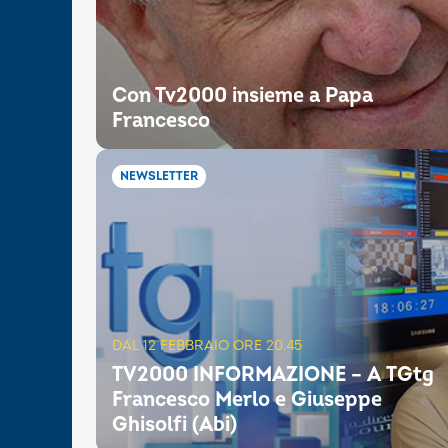
Con Tv2000 insieme a Papa
Francesco
NEWSLETTER
DAL 12 FEBBRAIO ORE 20.45
TV2000 INFORMAZIONE – A TGtg
Francesco Merlo e Giuseppe
Ghisolfi (Abi)