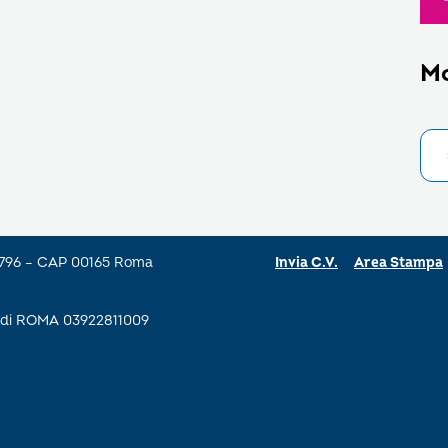
M
a 796 – CAP 00165 Roma
Invia C.V.
Area Stampa
se di ROMA 03922811009