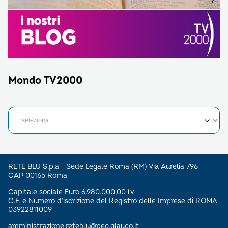
Mondo TV2000
RETE BLU S.p.a - Sede Legale Roma (RM) Via Aurelia 796 –
CAP 00165 Roma
Capitale sociale Euro 6.980.000,00 i.v
C.F. e Numero d’iscrizione del Registro delle Imprese di ROMA
03922811009
amministrazione.reteblu@pec.glauco.it