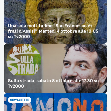
Una sola moltitudine “San Francesco e i
frati d’Assisi”. Martedì 4 ottobre alle 10.05
su Tv2000
Sulla strada, sabato 8 ottobre alle 17.30 su
Tv2000
NEWSLETTER