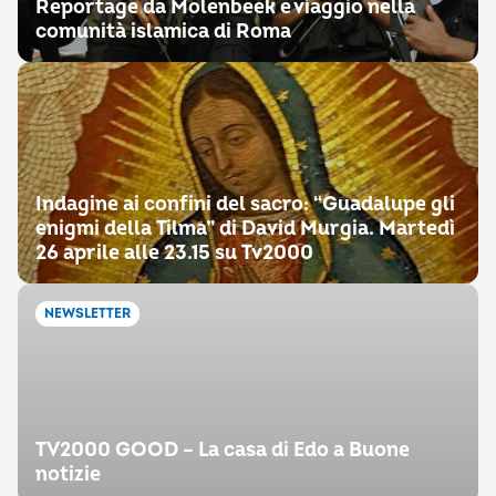
Reportage da Molenbeek e viaggio nella
comunità islamica di Roma
Indagine ai confini del sacro: “Guadalupe gli
enigmi della Tilma” di David Murgia. Martedì
26 aprile alle 23.15 su Tv2000
NEWSLETTER
TV2000 GOOD – La casa di Edo a Buone
notizie