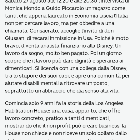
Sabato 27 agosto alle 12.20 e alle 20.30 l’intervista di
Monica Mondo a Guido Piccarolo un ragazzo come
tanti, che appena laureato in Economia lascia l’Italia
non per cercare lavoro, ma per obbedire a una
chiamata. Consacrato, accoglie l’invito di don
Giussani di recarsi in missione in Usa. Poiché è moto
bravo, diventa analista finanziario alla Disney. Un
lavoro da sogno, molto ben pagato. Poi un giorno
scopre che il lavoro può dare dignità e speranza ai
dimenticati. Si licenzia con una collega dalla Disney,
tra lo stupore dei suoi capi, e apre una comunità per
aiutare disabili mentali a ritrovare un posto,
soprattutto un abbraccio che dia senso alla vita.
Comincia solo 9 anni fa la storia della Los Angeles
Habilitation House: una casa, appunto, che offre
lavoro concreto, pratico a tanti dimenticati,
mostrando che il non profit può creare business: la
House non chiede e non riceve un solo dollaro dallo