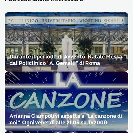
Durante il periodo di Avvento-Natale Messa
dal Policlinico “A. Gemelli” di Roma
Arianna Ciampoli vi aspetta a “La canzone di
noi”. Ogni venerdì alle 21.05 su Tv2000