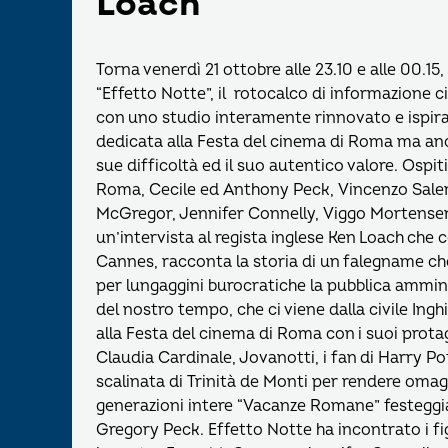
Loach
Torna venerdì 21 ottobre alle 23.10 e alle 00.1
“Effetto Notte”, il rotocalco di informazione
con uno studio interamente rinnovato e ispirat
dedicata alla Festa del cinema di Roma ma anc
sue difficoltà ed il suo autentico valore. Ospiti
Roma, Cecile ed Anthony Peck, Vincenzo Sale
McGregor, Jennifer Connelly, Viggo Mortensen e
un’intervista al regista inglese Ken Loach che con
Cannes, racconta la storia di un falegname ch
per lungaggini burocratiche la pubblica ammin
del nostro tempo, che ci viene dalla civile Inghi
alla Festa del cinema di Roma con i suoi protag
Claudia Cardinale, Jovanotti, i fan di Harry Po
scalinata di Trinità de Monti per rendere om
generazioni intere “Vacanze Romane” festeggia
Gregory Peck. Effetto Notte ha incontrato i fig