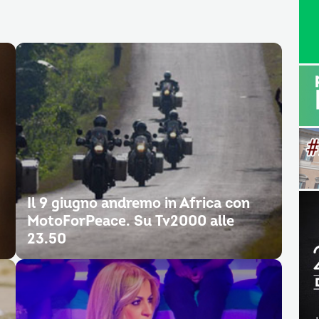
Il 9 giugno andremo in Africa con
MotoForPeace. Su Tv2000 alle
23.50