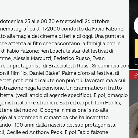
5, domenica 23 alle 00.30 e mercoledì 26 ottobre
 cinematografica di Tv2000 condotto da Fabio Falzone
o alla magia del cinema di ieri e di oggi. Una puntata
he attenta ai film che raccontano la famiglia con le
 di Fabio Falzone: Ken Loach, le star del festival di
mme, Alessia Marcuzzi, Federico Russo, Ewan
… i protagonisti di Braccialetti Rossi. Si comincia con
 il film “Io, Daniel Blake”, Palma d’oro al festival di
e per problemi di salute non può più lavorare ma a cui
istrazione nega la pensione. Un drammatico ritratto
lterra. (vedi lancio di agenzie specifico). E poi, omaggio
onisti italiani e stranieri. Sul red carpet Tom Hanks,
tter e del nuovo ‘Cicogne in missione’ sino alla
aggio alla commedia romantica che ha incantato
ndo i 100 anni dalla nascita del suo protagonista,
li, Cecile ed Anthony Peck. E poi Fabio falzone