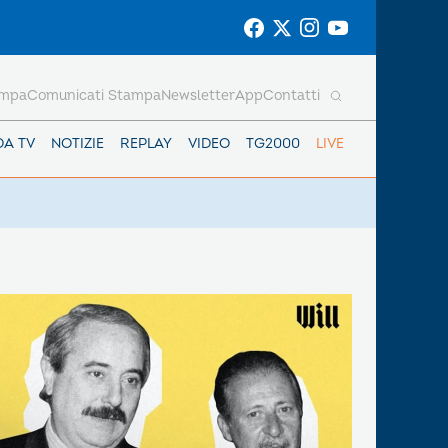
ampa
Comunicati Stampa
Newsletter
App
Contatti
DA TV
NOTIZIE
REPLAY
VIDEO
TG2000
LIVE