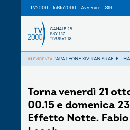
TV2000
InBlu2000
Avvenire
SIR
CANALE 28
SKY 157
TIVUSAT 18
PAPA LEONE XIV
IRAN
ISRAELE – H
IN EVIDENZA:
Torna venerdì 21 otto
00.15 e domenica 23
Effetto Notte. Fabio