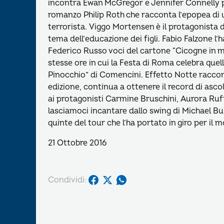
incontra Ewan McGregor e Jennifer Connelly p
romanzo Philip Roth che racconta l’epopea di un
terrorista. Viggo Mortensen è il protagonista di
tema dell’educazione dei figli. Fabio Falzone l
Federico Russo voci del cartone “Cicogne in mi
stesse ore in cui la Festa di Roma celebra quell
Pinocchio” di Comencini. Effetto Notte racconta 
edizione, continua a ottenere il record di asco
ai protagonisti Carmine Bruschini, Aurora Ruff
lasciamoci incantare dallo swing di Michael Bub
quinte del tour che l’ha portato in giro per il
21 Ottobre 2016
Condividi: