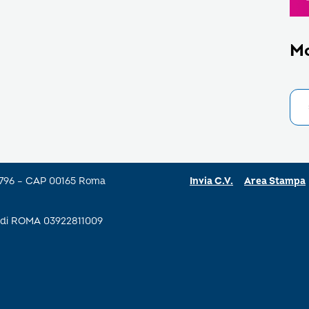
M
a 796 – CAP 00165 Roma
Invia C.V.
Area Stampa
se di ROMA 03922811009