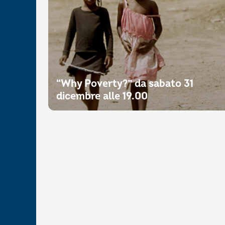
“Why Poverty?” da sabato 31
dicembre alle 19.00