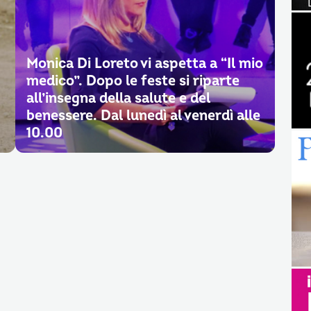
Monica Di Loreto vi aspetta a “Il mio
medico”. Dopo le feste si riparte
all’insegna della salute e del
benessere. Dal lunedì al venerdì alle
10.00