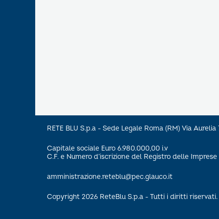
RETE BLU S.p.a - Sede Legale Roma (RM) Via Aureli
Capitale sociale Euro 6.980.000,00 i.v
C.F. e Numero d’iscrizione del Registro delle Impre
amministrazione.reteblu@pec.glauco.it
Copyright 2026 ReteBlu S.p.a - Tutti i diritti riservati.