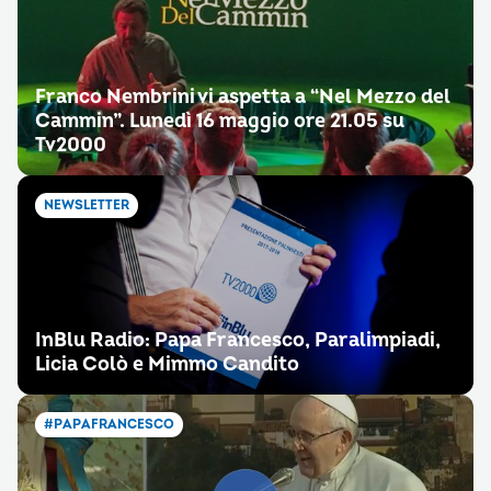
Franco Nembrini vi aspetta a “Nel Mezzo del
Cammin”. Lunedì 16 maggio ore 21.05 su
Tv2000
NEWSLETTER
InBlu Radio: Papa Francesco, Paralimpiadi,
Licia Colò e Mimmo Candito
#PAPAFRANCESCO