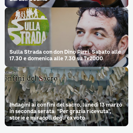
Sulla Strada con don Dino Pirri. Sabato alle
17.30 e domenica alle 7.30 su Tv2000
Indagini ai confini del sacro, lunedì 13 marzo
in seconda serata: “Per grazia ricevuta”,
storie e miracoli degli ex voto