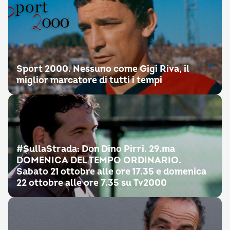
Sport 2000. Nessuno come Gigi Riva, il
miglior marcatore di tutti i tempi
#SullaStrada: Don Dino Pirri. 29.ma
DOMENICA DEL TEMPO ORDINARIO.
Sabato 21 ottobre alle ore 17.35 e domenica
22 ottobre alle ore 7.35 su Tv2000