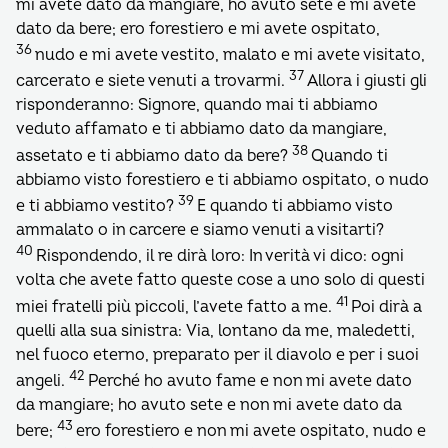
mi avete dato da mangiare, ho avuto sete e mi avete
dato da bere; ero forestiero e mi avete ospitato,
36
nudo e mi avete vestito, malato e mi avete visitato,
37
carcerato e siete venuti a trovarmi.
Allora i giusti gli
risponderanno: Signore, quando mai ti abbiamo
veduto affamato e ti abbiamo dato da mangiare,
38
assetato e ti abbiamo dato da bere?
Quando ti
abbiamo visto forestiero e ti abbiamo ospitato, o nudo
39
e ti abbiamo vestito?
E quando ti abbiamo visto
ammalato o in carcere e siamo venuti a visitarti?
40
Rispondendo, il re dirà loro: In verità vi dico: ogni
volta che avete fatto queste cose a uno solo di questi
41
miei fratelli più piccoli, l’avete fatto a me.
Poi dirà a
quelli alla sua sinistra: Via, lontano da me, maledetti,
nel fuoco eterno, preparato per il diavolo e per i suoi
42
angeli.
Perché ho avuto fame e non mi avete dato
da mangiare; ho avuto sete e non mi avete dato da
43
bere;
ero forestiero e non mi avete ospitato, nudo e