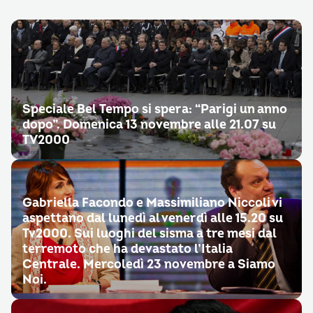
Speciale Bel Tempo si spera: “Parigi un anno
dopo”. Domenica 13 novembre alle 21.07 su
TV2000
Gabriella Facondo e Massimiliano Niccoli vi
aspettano dal lunedì al venerdì alle 15.20 su
Tv2000. Sui luoghi del sisma a tre mesi dal
terremoto che ha devastato l’Italia
Centrale. Mercoledì 23 novembre a Siamo
Noi.