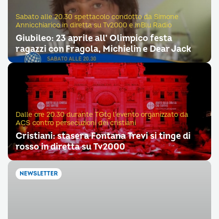
Sabato alle 20.30 spettacolo condotto da Simone
Annicchiarico in diretta su Tv2000 e inBlu Radio
Giubileo: 23 aprile all’ Olimpico festa
ragazzi con Fragola, Michielin e Dear Jack
Dalle ore 20.30 durante TGtg l’evento organizzato da
ACS contro persecuzioni dei cristiani
Cristiani: stasera Fontana Trevi si tinge di
rosso in diretta su Tv2000
NEWSLETTER