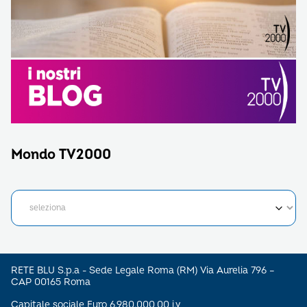
Mondo TV2000
RETE BLU S.p.a - Sede Legale Roma (RM) Via Aurelia 796 –
CAP 00165 Roma
Capitale sociale Euro 6.980.000,00 i.v