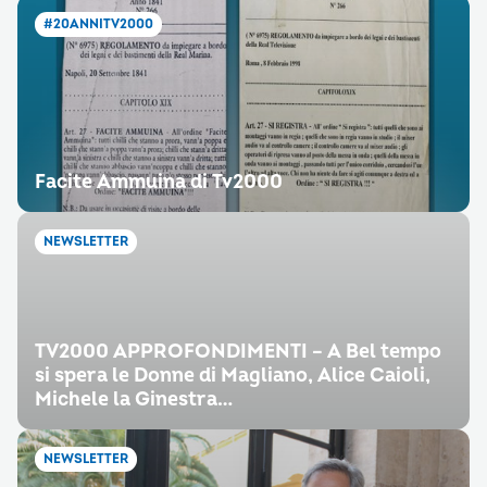
#20ANNITV2000
Facite Ammuina di Tv2000
NEWSLETTER
TV2000 APPROFONDIMENTI – A Bel tempo
si spera le Donne di Magliano, Alice Caioli,
Michele la Ginestra…
NEWSLETTER