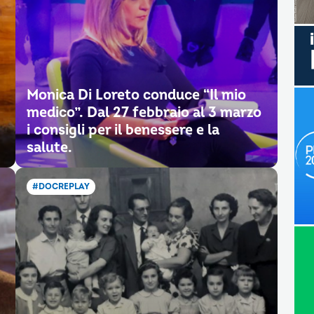
Monica Di Loreto conduce “Il mio
medico”. Dal 27 febbraio al 3 marzo
i consigli per il benessere e la
salute.
#DOCREPLAY