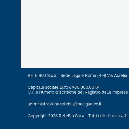
RETE BLU S.p.a - Sede Legale Roma (RM) Via Aureli
Capitale sociale Euro 6.980.000,00 i.v
C.F. e Numero d’iscrizione del Registro delle Impre
amministrazione.reteblu@pec.glauco.it
Copyright 2026 ReteBlu S.p.a - Tutti i diritti riservati.