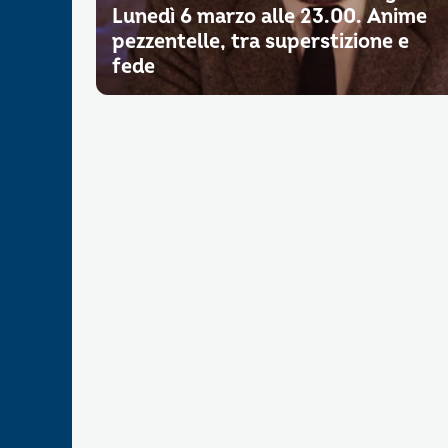
Lunedì 6 marzo alle 23.00. Anime
pezzentelle, tra superstizione e
fede