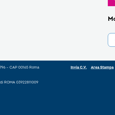
M
a 796 – CAP 00165 Roma
Invia C.V.
Area Stampa
se di ROMA 03922811009