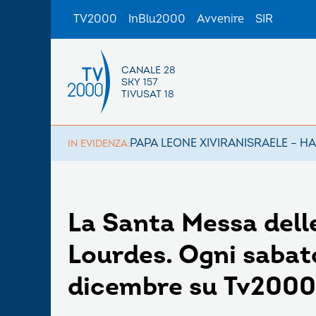
TV2000
InBlu2000
Avvenire
SIR
CANALE 28
SKY 157
TIVUSAT 18
PAPA LEONE XIV
IRAN
ISRAELE – H
IN EVIDENZA:
La Santa Messa delle
Lourdes. Ogni sabato
dicembre su Tv2000