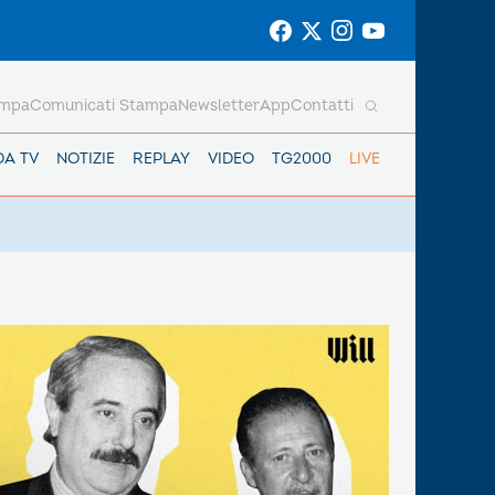
ampa
Comunicati Stampa
Newsletter
App
Contatti
DA TV
NOTIZIE
REPLAY
VIDEO
TG2000
LIVE