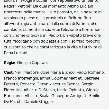
suora si rivolge a Luciani con l’appellativo di “Santo
Padre”. Perché? Da quel momento Albino Luciani
ripercorre nella mente il suo passato, dalla nascita in
un piccolo paese della provincia di Belluno fino
all’evento, già anticipato dalla suora di Fatima, che
cambiò totalmente la sua vita: l’elezione a Pontefice
con il nome di Giovanni Paolo I. Un Papato breve che
tutti ricordano con dolcezza e con il sorriso, proprio
quel sorriso che ha caratterizzato la vita e l’attività di
Papa Luciani.
Regia:
Giorgio Capitani
Cast:
Neri Marcorè, Josè Maria Blanco, Paolo Romano,
Franco Interlenghi, Imma Colomer Marcet, Gabriele
Ferzetti, Roberto Citran, Jacques Sernas, Sergio
Fiorentini, Alberto Di Stasio, Mario Opinato, Giorgia
Bongianni, Alberto Scala, Giuseppe Antignati, Emilio
De Marchi, Daniele Griggio