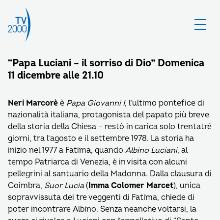
“Papa Luciani – il sorriso di Dio” Domenica
11 dicembre alle 21.10
Neri Marcorè
è
Papa Giovanni I
, l’ultimo pontefice di
nazionalità italiana, protagonista del papato più breve
della storia della Chiesa – restò in carica solo trentatré
giorni, tra l’agosto e il settembre 1978. La storia ha
inizio nel 1977 a Fatima, quando
Albino Luciani
, al
tempo Patriarca di Venezia, è in visita con alcuni
pellegrini al santuario della Madonna. Dalla clausura di
Coimbra,
Suor Lucia
(
Imma Colomer Marcet
), unica
sopravvissuta dei tre veggenti di Fatima, chiede di
poter incontrare Albino. Senza neanche voltarsi, la