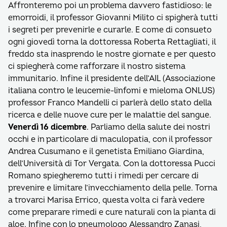
Affronteremo poi un problema davvero fastidioso: le
emorroidi, il professor Giovanni Milito ci spigherà tutti
i segreti per prevenirle e curarle. E come di consueto
ogni giovedì torna la dottoressa Roberta Rettagliati, il
freddo sta inasprendo le nostre giornate e per questo
ci spiegherà come rafforzare il nostro sistema
immunitario. Infine il presidente dell’AIL (Associazione
italiana contro le leucemie-linfomi e mieloma ONLUS)
professor Franco Mandelli ci parlerà dello stato della
ricerca e delle nuove cure per le malattie del sangue.
Venerdì 16 dicembre
. Parliamo della salute dei nostri
occhi e in particolare di maculopatia, con il professor
Andrea Cusumano e il genetista Emiliano Giardina,
dell’Università di Tor Vergata. Con la dottoressa Pucci
Romano spiegheremo tutti i rimedi per cercare di
prevenire e limitare l’invecchiamento della pelle. Torna
a trovarci Marisa Errico, questa volta ci farà vedere
come preparare rimedi e cure naturali con la pianta di
aloe. Infine con lo pneumologo Alessandro Zanasi,