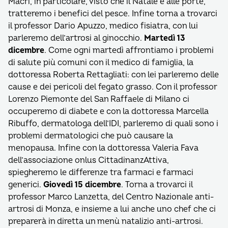
Macrì, in particolare, visto che il Natale è alle porte,
tratteremo i benefici del pesce. Infine torna a trovarci
il professor Dario Apuzzo, medico fisiatra, con lui
parleremo dell’artrosi al ginocchio.
Martedì 13
dicembre
. Come ogni martedì affrontiamo i problemi
di salute più comuni con il medico di famiglia, la
dottoressa Roberta Rettagliati: con lei parleremo delle
cause e dei pericoli del fegato grasso. Con il professor
Lorenzo Piemonte del San Raffaele di Milano ci
occuperemo di diabete e con la dottoressa Marcella
Ribuffo, dermatologa dell’IDI, parleremo di quali sono i
problemi dermatologici che può causare la
menopausa. Infine con la dottoressa Valeria Fava
dell’associazione onlus CittadinanzAttiva,
spiegheremo le differenze tra farmaci e farmaci
generici.
Giovedì 15 dicembre
. Torna a trovarci il
professor Marco Lanzetta, del Centro Nazionale anti-
artrosi di Monza, e insieme a lui anche uno chef che ci
preparerà in diretta un menù natalizio anti-artrosi.