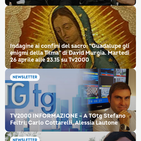
Indagine ai confini del sacro: “Guadalupe gli
enigmi della Tilma” di David Murgia. Martedì
26 aprile alle 23.15 su Tv2000
NEWSLETTER
TV2000 INFORMAZIONE – A TGtg Stefano
Feltri, Carlo Cottarelli, Alessia Lautone
NEWSLETTER