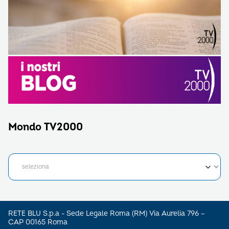
Mondo TV2000
RETE BLU S.p.a - Sede Legale Roma (RM) Via Aurelia 796 –
CAP 00165 Roma