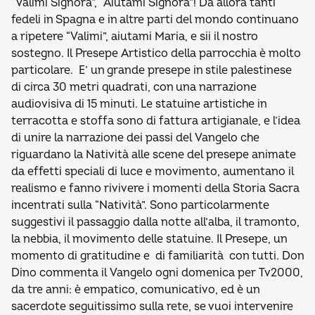
“Valimi Signora”, “Aiutami Signora”! Da allora tanti
fedeli in Spagna e in altre parti del mondo continuano
a ripetere “Valimi”, aiutami Maria, e sii il nostro
sostegno. Il Presepe Artistico della parrocchia è molto
particolare. E’ un grande presepe in stile palestinese
di circa 30 metri quadrati, con una narrazione
audiovisiva di 15 minuti. Le statuine artistiche in
terracotta e stoffa sono di fattura artigianale, e l’idea
di unire la narrazione dei passi del Vangelo che
riguardano la Natività alle scene del presepe animate
da effetti speciali di luce e movimento, aumentano il
realismo e fanno rivivere i momenti della Storia Sacra
incentrati sulla “Natività”. Sono particolarmente
suggestivi il passaggio dalla notte all’alba, il tramonto,
la nebbia, il movimento delle statuine. Il Presepe, un
momento di gratitudine e di familiarità con tutti. Don
Dino commenta il Vangelo ogni domenica per Tv2000,
da tre anni: è empatico, comunicativo, ed è un
sacerdote seguitissimo sulla rete, se vuoi intervenire