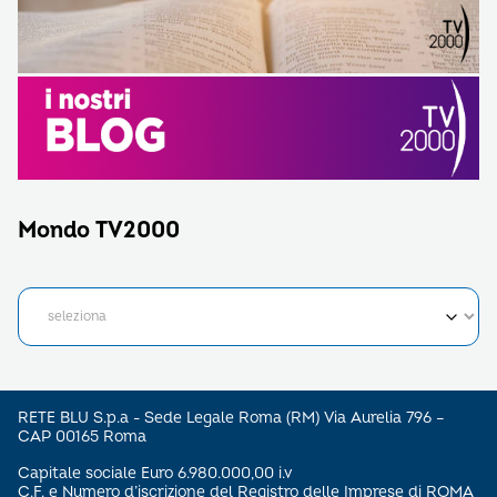
Mondo TV2000
RETE BLU S.p.a - Sede Legale Roma (RM) Via Aurelia 796 –
CAP 00165 Roma
Capitale sociale Euro 6.980.000,00 i.v
C.F. e Numero d’iscrizione del Registro delle Imprese di ROMA