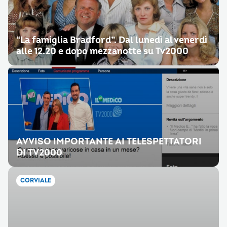
“La famiglia Bradford”. Dal lunedì al venerdì
alle 12.20 e dopo mezzanotte su Tv2000
AVVISO IMPORTANTE AI TELESPETTATORI
DI TV2000
CORVIALE