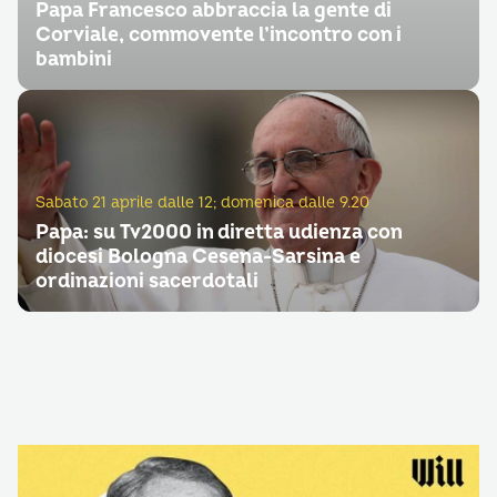
Papa Francesco abbraccia la gente di
Corviale, commovente l’incontro con i
bambini
Sabato 21 aprile dalle 12; domenica dalle 9.20
Papa: su Tv2000 in diretta udienza con
diocesi Bologna Cesena-Sarsina e
ordinazioni sacerdotali