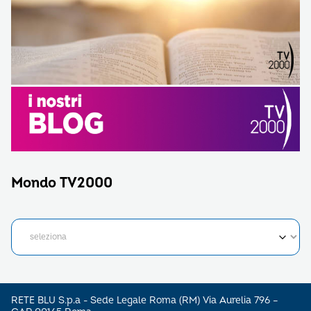
Mondo TV2000
RETE BLU S.p.a - Sede Legale Roma (RM) Via Aurelia 796 –