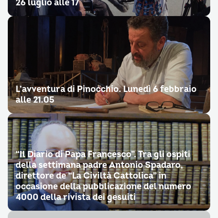
26 luglio alle 17
L’avventura di Pinocchio. Lunedì 6 febbraio
alle 21.05
“Il Diario di Papa Francesco”. Tra gli ospiti
della settimana padre Antonio Spadaro,
direttore de “La Civiltà Cattolica” in
occasione della pubblicazione del numero
4000 della rivista dei gesuiti