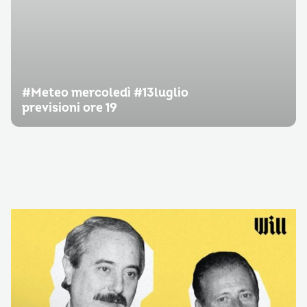
#Meteo mercoledì #13luglio
previsioni ore 19