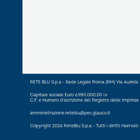
RETE BLU S.p.a - Sede Legale Roma (RM) Via Aureli
Capitale sociale Euro 6.980.000,00 i.v
C.F. e Numero d’iscrizione del Registro delle Impre
amministrazione.reteblu@pec.glauco.it
Copyright 2026 ReteBlu S.p.a - Tutti i diritti riservati.