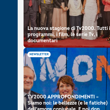
La nuova stagione di Tv2000. Tutti 
programmi, i film, le serie Tv, i
documentari
NEWSLETTER
TV2000 APPROFONDIMENTI –
Siamo noi: le bellezze (e le fatiche)
dell’amore coniugale. E poi don