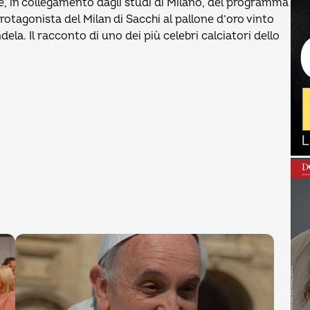
te, in collegamento dagli studi di Milano, del programma
otagonista del Milan di Sacchi al pallone d’oro vinto
dela. Il racconto di uno dei più celebri calciatori dello