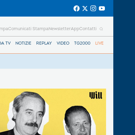
ampa
Comunicati Stampa
Newsletter
App
Contatti
DA TV
NOTIZIE
REPLAY
VIDEO
TG2000
LIVE