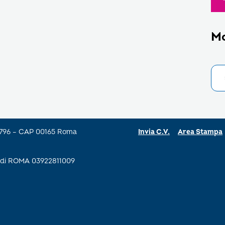
M
a 796 – CAP 00165 Roma
Invia C.V.
Area Stampa
se di ROMA 03922811009