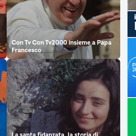
i
Con Tv Con Tv2000 insieme a Papa
Francesco
La santa fidanzata, la storia di