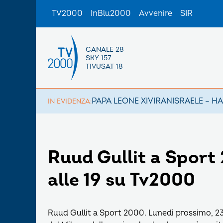
TV2000
InBlu2000
Avvenire
SIR
CANALE 28
SKY 157
TIVUSAT 18
PAPA LEONE XIV
IRAN
ISRAELE – H
IN EVIDENZA:
Ruud Gullit a Sport
alle 19 su Tv2000
Ruud Gullit a Sport 2000. Lunedì prossimo, 23