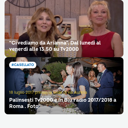
“Ci vediamo da Arianna”. Dal lunedì al
venerdì alle 13.50 su Tv2000
#CASELLATO
18 luglio 2017 presso la sede di via Aurelia
Palinsesti Tv2000 e In Blu radio 2017/2018 a
Roma . Foto