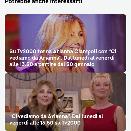
Potrebbe anche interessarti
Su Tv2000 torna Arianna Ciampoli con “Ci
vediamo da Arianna”. Dal lunedì al venerdì
alle 13.50 a partire dal 30 gennaio
“Ci vediamo da Arianna”. Dal lunedì al
venerdì alle 13.50 su Tv2000