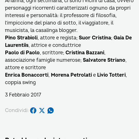
Arianna, ogni settimana, ci sono i vicini di casa, ovvero
personaggi ricorrenti caratterizzati ognuno da propri
interessi e personalità: il professore di filosofia,
l’impiccione del piano di sotto, il viaggiatore, il
musicista, la casalinga blogger.
Pino Strabioli
, attore e regista;
Suor Cristina
;
Gaia De
Laurentiis
, attrice e conduttrice
Paolo di Paolo
, scrittore;
Cristina Bazzani
,
associazione famiglie numerose;
Salvatore Striano
,
attore e scrittore
Enrica Bonaccorti
,
Morena Petrolati
e
Livio Totteri
,
coppia swing
3 Febbraio 2017
Condividi: