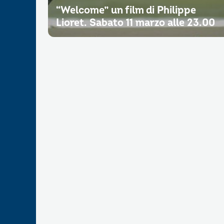
“Welcome” un film di Philippe
Lioret. Sabato 11 marzo alle 23.00