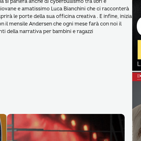
 si parlerà anche di cyberbullismo tra libri e
l giovane e amatissimo Luca Bianchini che ci racconterà
rà le porte della sua officina creativa . E infine, inizia
n il mensile Andersen che ogni mese farà con noi il
ti della narrativa per bambini e ragazzi