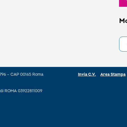
M
a 796 – CAP 00165 Roma
Invia C.V.
Area Stampa
se di ROMA 03922811009