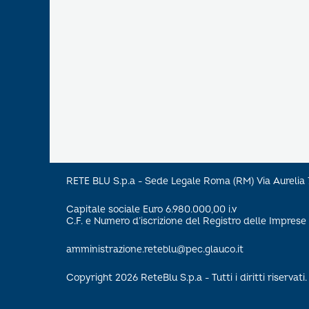
RETE BLU S.p.a - Sede Legale Roma (RM) Via Aureli
Capitale sociale Euro 6.980.000,00 i.v
C.F. e Numero d’iscrizione del Registro delle Impre
amministrazione.reteblu@pec.glauco.it
Copyright 2026 ReteBlu S.p.a - Tutti i diritti riservati.