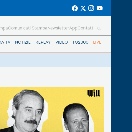
ampa
Comunicati Stampa
Newsletter
App
Contatti
DA TV
NOTIZIE
REPLAY
VIDEO
TG2000
LIVE