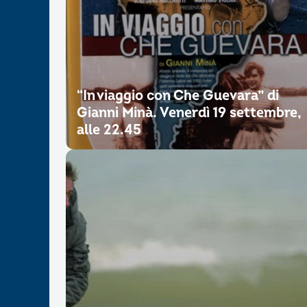
“In viaggio con Che Guevara” di
Gianni Minà. Venerdì 19 settembre,
alle 22.45