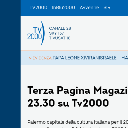
TV2000
InBlu2000
Avvenire
SIR
CANALE 28
SKY 157
TIVUSAT 18
PAPA LEONE XIV
IRAN
ISRAELE – H
IN EVIDENZA:
Terza Pagina Magazin
23.30 su Tv2000
Palermo capitale della cultura italiana per il 