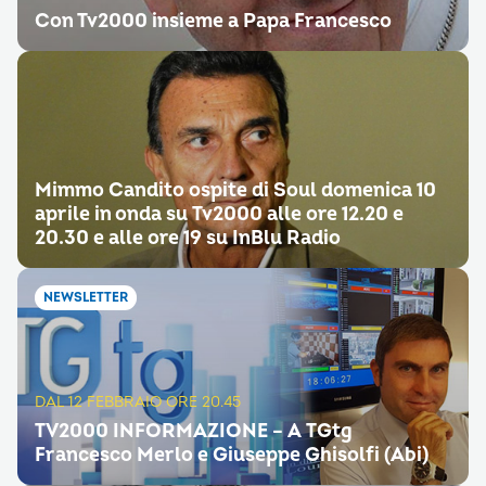
Con Tv2000 insieme a Papa Francesco
Mimmo Candito ospite di Soul domenica 10
aprile in onda su Tv2000 alle ore 12.20 e
20.30 e alle ore 19 su InBlu Radio
NEWSLETTER
DAL 12 FEBBRAIO ORE 20.45
TV2000 INFORMAZIONE – A TGtg
Francesco Merlo e Giuseppe Ghisolfi (Abi)