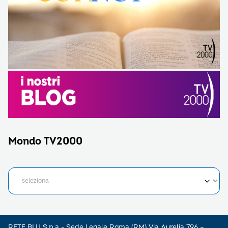
Mondo TV2000
RETE BLU S.p.a - Sede Legale Roma (RM) Via Aurelia 796 –