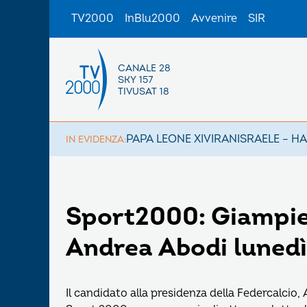
TV2000
InBlu2000
Avvenire
SIR
CANALE 28
SKY 157
TIVUSAT 18
PAPA LEONE XIV
IRAN
ISRAELE – H
IN EVIDENZA:
Sport2000: Giampier
Andrea Abodi lunedì 
Il candidato alla presidenza della Federcalcio, 