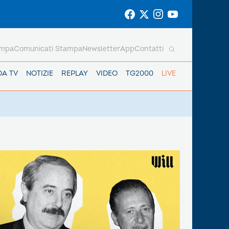
ampa
Comunicati Stampa
Newsletter
App
Contatti
DA TV
NOTIZIE
REPLAY
VIDEO
TG2000
LIVE