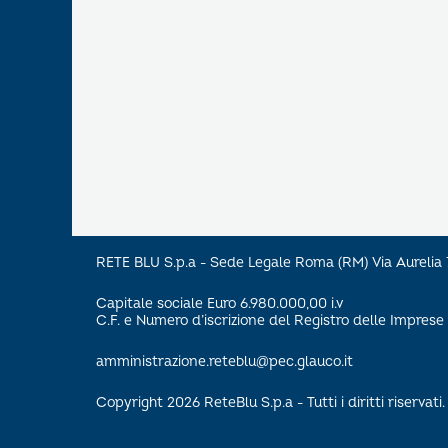
RETE BLU S.p.a - Sede Legale Roma (RM) Via Aureli
Capitale sociale Euro 6.980.000,00 i.v
C.F. e Numero d’iscrizione del Registro delle Impre
amministrazione.reteblu@pec.glauco.it
Copyright 2026 ReteBlu S.p.a - Tutti i diritti riservati.