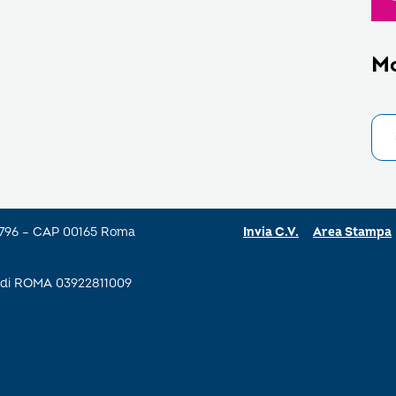
M
a 796 – CAP 00165 Roma
Invia C.V.
Area Stampa
se di ROMA 03922811009