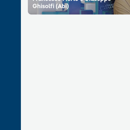
Ghisolfi (Abi)