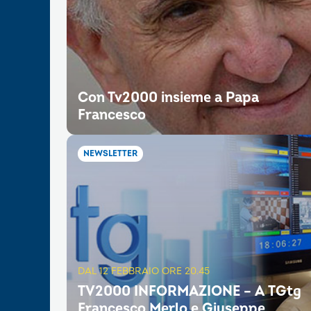
Con Tv2000 insieme a Papa
Francesco
NEWSLETTER
DAL 12 FEBBRAIO ORE 20.45
TV2000 INFORMAZIONE – A TGtg
Francesco Merlo e Giuseppe