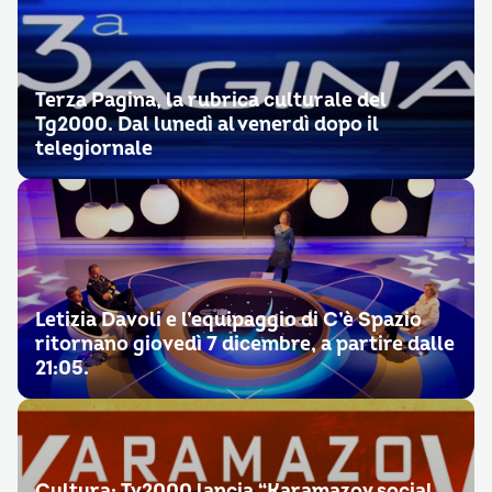
Terza Pagina, la rubrica culturale del
Tg2000. Dal lunedì al venerdì dopo il
telegiornale
Letizia Davoli e l’equipaggio di C’è Spazio
ritornano giovedì 7 dicembre, a partire dalle
21:05.
Cultura: Tv2000 lancia “Karamazov social